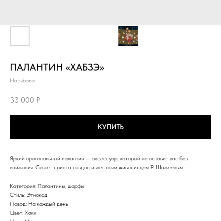
ПАЛАНТИН «ХАБЗЭ»
Hatsibana
33 000
₽
КУПИТЬ
Яркий оригинальный палантин — аксессуар, который не оставит вас без
внимания. Сюжет принта создан известным живописцем Р. Шамеевым.
Категория: Палантины, шарфы
Стиль: Этнокод
Повод: На каждый день
Цвет: Хаки