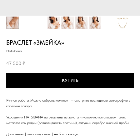
БРАСЛЕТ «ЗМЕЙКА»
Hatsibana
47 500
₽
КУПИТЬ
Ручная работа. Можно собрать комплект — смотрите последнюю фотографию в
карточке товара.
Украшения HATSIBANA изготовлены из золота и наполняются сплавом таких
металлов как родий (разновидность платины), латунь и серебро высшей пробы.
Долговечно | гипоаллергенно | не боится воды.