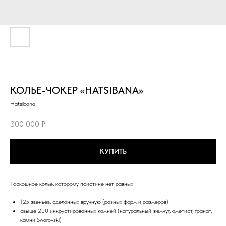
КОЛЬЕ-ЧОКЕР «HATSIBANA»
Hatsibana
300 000
₽
КУПИТЬ
Роскошное колье, которому поистине нет равных!
125 звеньев, сделанных вручную (разных форм и размеров)
свыше 200 инкрустированных камней (натуральный жемчуг, аметист, гранат,
камни Swarovski)