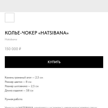
КОЛЬЕ-ЧОКЕР «HATSIBANA»
Hatsibana
150 000
₽
КУПИТЬ
Камень граненый агат — 2,5 см
Размер цветка — 8 см
Размер шиповника — 2,5 см
Длина изделия — 58 см
Ручная работа.
Украшения HATSIBANA изготовлены из золота и наполняются сплавом таких