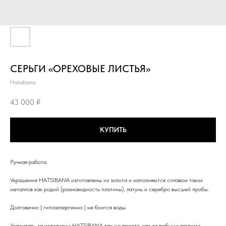
СЕРЬГИ «ОРЕХОВЫЕ ЛИСТЬЯ»
Hatsibana
43 000
₽
КУПИТЬ
Ручная работа.
Украшения HATSIBANA изготовлены из золота и наполняются сплавом таких
металлов как родий (разновидность платины), латунь и серебро высшей пробы.
Долговечно | гипоаллергенно | не боится воды.
Ухаживать за изделиями HATSIBANA так же просто, как за любыми другими