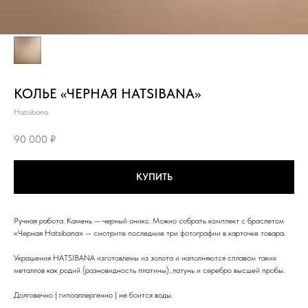
КОЛЬЕ «ЧЕРНАЯ HATSIBANA»
Hatsibana
90 000
₽
КУПИТЬ
Ручная работа. Камень — черный оникс. Можно собрать комплект с браслетом
«Черная Hatsibana» — смотрите последние три фотографии в карточке товара.
Украшения HATSIBANA изготовлены из золота и наполняются сплавом таких
металлов как родий (разновидность платины), латунь и серебро высшей пробы.
Долговечно | гипоаллергенно | не боится воды.