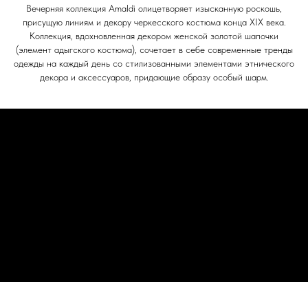
Вечерняя коллекция Amaldi олицетворяет изысканную роскошь,
присущую линиям и декору черкесского костюма конца XIX века.
Коллекция, вдохновленная декором женской золотой шапочки
(элемент адыгского костюма), сочетает в себе современные тренды
одежды на каждый день со стилизованными элементами этнического
декора и аксессуаров, придающие образу особый шарм.