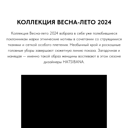
КОЛЛЕКЦИЯ ВЕСНА-ЛЕТО 2024
Коллекция Весна-лето 2024 вобрала в себя уже полюбившиеся
поклонникам марки этнические мотивы в сочетании со струящимися
тканями и сеткой особого плетения. Необычный крой и роскошные
головные уборы завершают сюжетную линию показа. Загадочная и
манящая — именно такой образ женщины воспевают в этом сезоне
дизайнеры HATSIBANA.